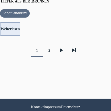
Tiefer als der Brunnen
Schottlandkrimi
Weiterlesen
1
2
Aktuelle
Seite
Nächste
Letzte
Seitennummerierung
Seite
Seite
Seite
Kontakt
Impressum
Datenschutz