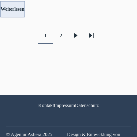
Weiterlesen
1
2
Aktuelle
Seite
Nächste
Letzte
Seitennummerierung
Seite
Seite
Seite
Kontakt
Impressum
Datenschutz
© Agentur Ashera 2025
Design & Entwicklung von