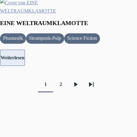
EINE WELTRAUMKLAMOTTE
Phantastik
Steampunk-Pulp
Science Fiction
Weiterlesen
1
2
Aktuelle
Seite
Nächste
Letzte
Seitennummerierung
Seite
Seite
Seite