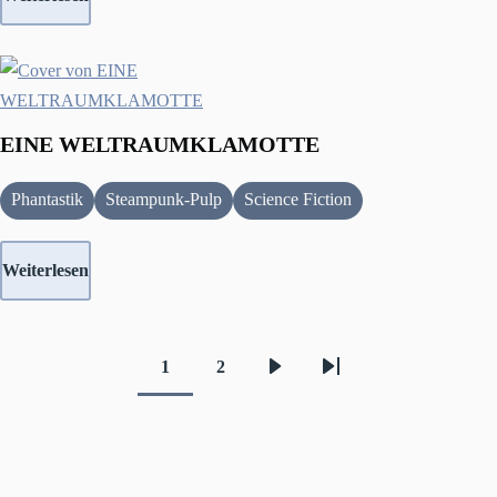
EINE WELTRAUMKLAMOTTE
Phantastik
Steampunk-Pulp
Science Fiction
Weiterlesen
1
2
Aktuelle
Seite
Nächste
Letzte
Seitennummerierung
Seite
Seite
Seite