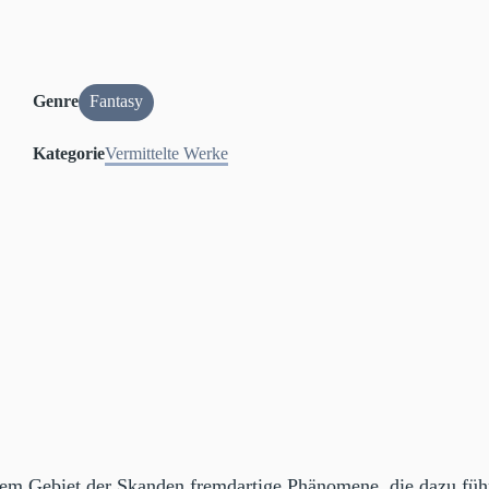
Genre
Fantasy
Kategorie
Vermittelte Werke
m Gebiet der Skanden fremdartige Phänomene, die dazu führe