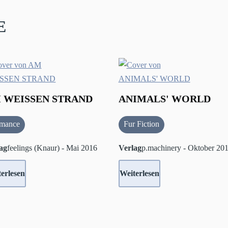
e
 WEISSEN STRAND
ANIMALS' WORLD
mance
Fur Fiction
ag
feelings (Knaur) - Mai 2016
Verlag
p.machinery - Oktober 20
erlesen
Weiterlesen