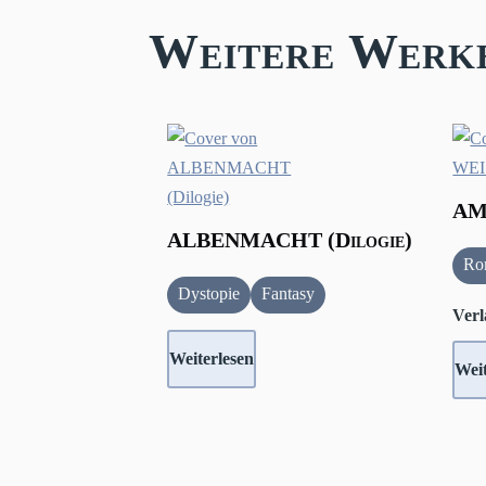
Weitere Werk
AM
ALBENMACHT (Dilogie)
Ro
Dystopie
Fantasy
Verl
Weiterlesen
Weit