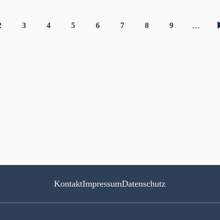
2
3
4
5
6
7
8
9
…
e
Seite
Seite
Seite
Seite
Seite
Seite
Seite
Seite
Kontakt
Impressum
Datenschutz