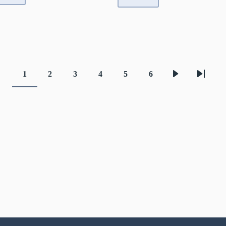
1
2
3
4
5
6
Aktuelle
Seite
Seite
Seite
Seite
Seite
Nächste
Letzte
Seite
Seite
Seite