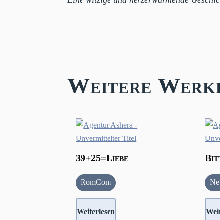
Eine witzige und herzerwärmende Geschich
Weitere Werk
39+25=Liebe
Bit
RomCom
Ne
Weiterlesen
Weit