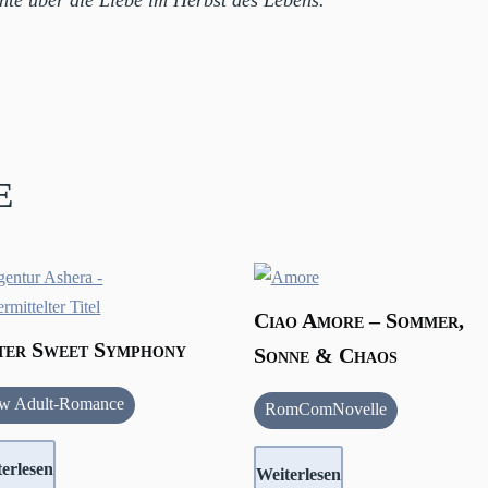
te über die Liebe im Herbst des Lebens.
e
Ciao Amore – Sommer,
ter Sweet Symphony
Sonne & Chaos
w Adult-Romance
RomComNovelle
erlesen
Weiterlesen