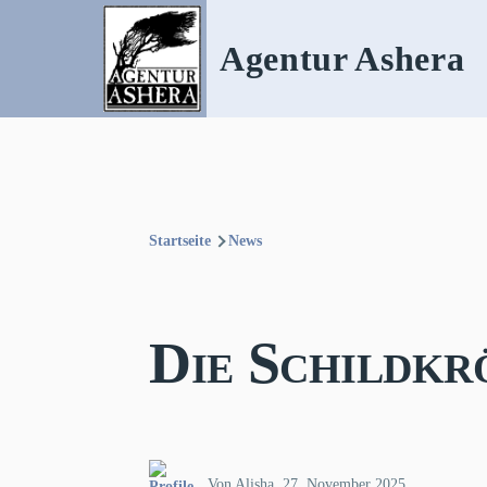
Direkt zum Inhalt
Agentur Ashera
Startseite
News
Pfadnavigation
Die Schildk
Von
Alisha
, 27. November 2025