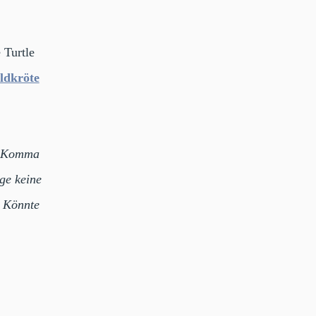
 Turtle
ldkröte
as Komma
age keine
. Könnte