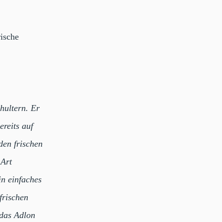
ische
hultern. Er
reits auf
den frischen
 Art
in einfaches
frischen
 das Adlon