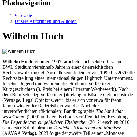
Pfadnavigation
Startseite
Unsere Autorinnen und Autoren
Wilhelm Huch
Wilhelm Huch
, geboren 1967, arbeitete nach seinem Jus- und
BWL-Studium viereinhalb Jahre in einer österreichischen
Rechtsanwaltskanzlei. Anschließend leitete er von 1999 bis 2020 die
Rechtsabteilung eines international tätigen Hightech-Unternehmens.
In seiner Jugend und während des Studiums verfasste er
Kurzgeschichten (3. Preis bei einem Literatur-Wettbewerb). Nach
dem Berufseinstieg verfasste er jahrelang juristische Gebrauchstexte
(Verträge, Legal Opinions, etc.), bis er sich vor etwa fünfzehn
Jahren wieder der Belletristik zuwandte. Nach der
unveröffentlichten (fiktionalen) Bandbiographie
The band that
wasn’t there
(2009) und der als ebook veröffentlichten Erzählung
Die Legende vom eingebildeten Ehebrecher
(2012) erschien 2016
sein erster Kriminalroman
Tödliches Nickerchen am Mondsee
(AAVAA Verlag). 2023 folgte der zweite Teil seiner „Mondsee-