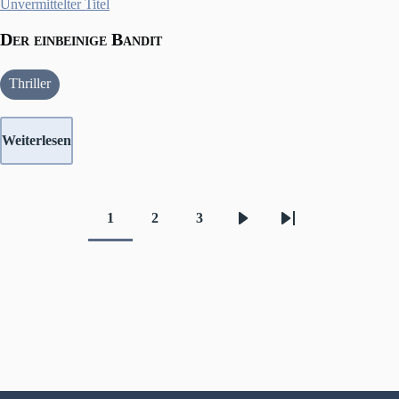
Der einbeinige Bandit
Thriller
Weiterlesen
1
2
3
Aktuelle
Seite
Seite
Nächste
Letzte
Seitennummerierung
Seite
Seite
Seite