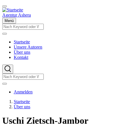
Direkt
zum
Inhalt
Agentur Ashera
Menü
Suche
Suche
Startseite
Unsere Autoren
Hauptnavigation
Über uns
Kontakt
Suche
Suche
Benutzermenü
Anmelden
Startseite
Über uns
Pfadnavigation
Uschi Zietsch-Jambor