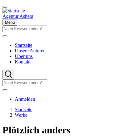
Direkt
zum
Inhalt
Agentur Ashera
Menü
Suche
Suche
Startseite
Unsere Autoren
Hauptnavigation
Über uns
Kontakt
Suche
Suche
Benutzermenü
Anmelden
Startseite
Werke
Pfadnavigation
Plötzlich anders