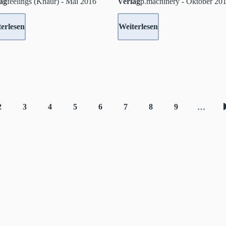
ag
feelings (Knaur) - Mai 2016
Verlag
p.machinery - Oktober 20
erlesen
Weiterlesen
2
3
4
5
6
7
8
9
…
e
Seite
Seite
Seite
Seite
Seite
Seite
Seite
Seite