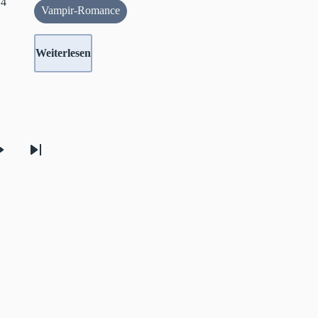
14
Vampir-Romance
Weiterlesen
Nächste
Letzte
Seite
Seite