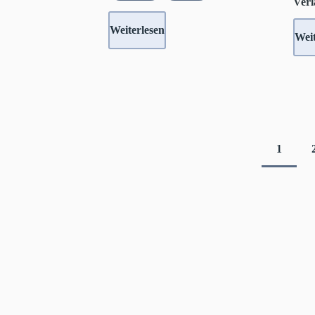
Verl
Weiterlesen
Weit
1
Aktuell
Seitennummerierung
Seite