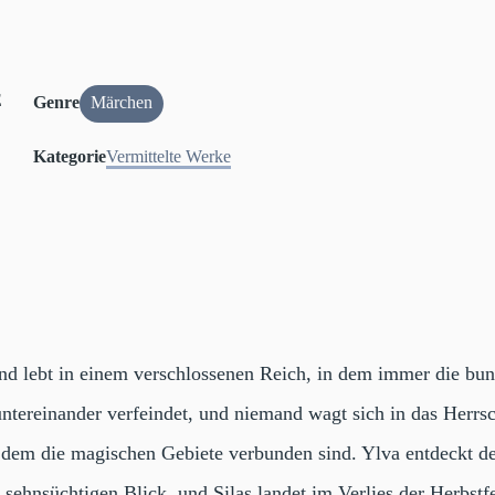
Genre
Märchen
Kategorie
Vermittelte Werke
d lebt in einem verschlossenen Reich, in dem immer die bunt
untereinander verfeindet, und niemand wagt sich in das Herrs
t dem die magischen Gebiete verbunden sind. Ylva entdeckt d
n sehnsüchtigen Blick, und Silas landet im Verlies der Herbst