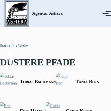
Direkt zum Inhalt
Agentur Ashera
Menü
Startseite
Werke
Pfadnavigation
DÜSTERE PFADE
Tobias Bachmann
Tanja Bern
Erik Hauser
Guido Krain