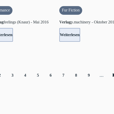
mance
Fur Fiction
ag
feelings (Knaur) - Mai 2016
Verlag
p.machinery - Oktober 20
erlesen
Weiterlesen
2
3
4
5
6
7
8
9
…
e
Seite
Seite
Seite
Seite
Seite
Seite
Seite
Seite