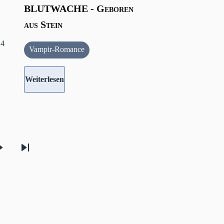
BLUTWACHE - Geboren
aus Stein
14
Vampir-Romance
Weiterlesen
Nächste
Letzte
Seite
Seite