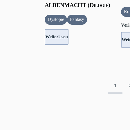
ALBENMACHT (Dilogie)
Ro
Dystopie
Fantasy
Verl
Weiterlesen
Weit
1
Aktuell
Seitennummerierung
Seite