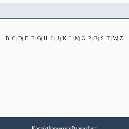
B
C
D
E
F
G
H
I
J
K
L
M
O
P
R
S
T
W
Z
|
|
|
|
|
|
|
|
|
|
|
|
|
|
|
|
|
|
Kontakt
Impressum
Datenschutz