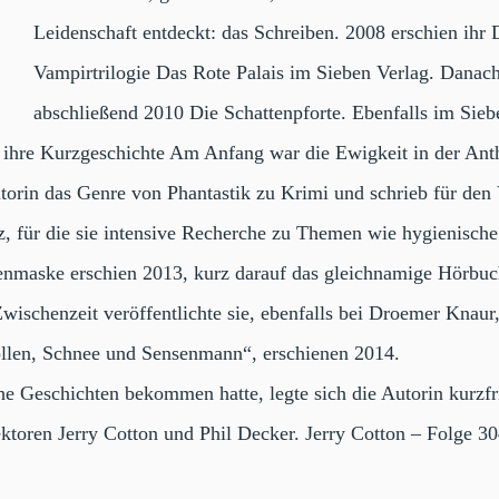
Leidenschaft entdeckt: das Schreiben. 2008 erschien ihr 
Vampirtrilogie Das Rote Palais im Sieben Verlag. Danac
abschließend 2010 Die Schattenpforte. Ebenfalls im Sieb
 ihre Kurzgeschichte Am Anfang war die Ewigkeit in der Anth
utorin das Genre von Phantastik zu Krimi und schrieb für 
z, für die sie intensive Recherche zu Themen wie hygienisch
enmaske erschien 2013, kurz darauf das gleichnamige Hörbuch
wischenzeit veröffentlichte sie, ebenfalls bei Droemer Knaur
ollen, Schnee und Sensenmann“, erschienen 2014.
che Geschichten bekommen hatte, legte sich die Autorin kurzf
pektoren Jerry Cotton und Phil Decker. Jerry Cotton – Folge 3